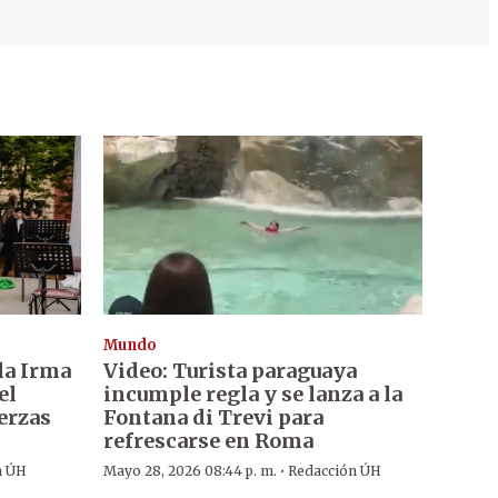
Mundo
ala Irma
Video: Turista paraguaya
el
incumple regla y se lanza a la
erzas
Fontana di Trevi para
refrescarse en Roma
·
n ÚH
Mayo 28, 2026 08:44 p. m.
Redacción ÚH