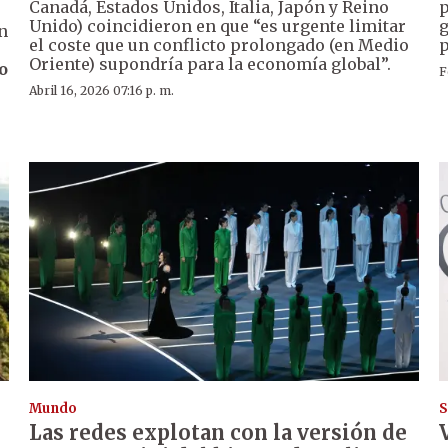
Canadá, Estados Unidos, Italia, Japón y Reino
p
Unido) coincidieron en que “es urgente limitar
g
n
el coste que un conflicto prolongado (en Medio
p
Oriente) supondría para la economía global”.
o
F
Abril 16, 2026 07:16 p. m.
Mundo
S
Las redes explotan con la versión de