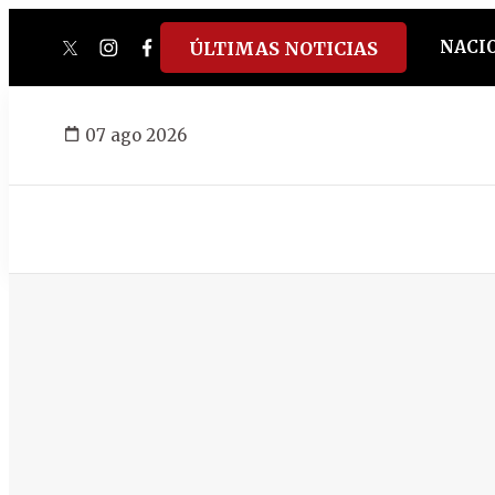
NACI
ÚLTIMAS NOTICIAS
twitter
instagram
facebook
tiktok
youtube
spotify
07 ago 2026