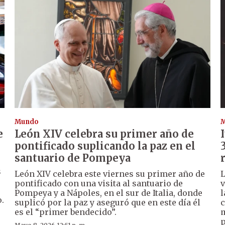
Mundo
e
León XIV celebra su primer año de
pontificado suplicando la paz en el
santuario de Pompeya
s
León XIV celebra este viernes su primer año de
L
pontificado con una visita al santuario de
v
Pompeya y a Nápoles, en el sur de Italia, donde
l
.
suplicó por la paz y aseguró que en este día él
c
es el “primer bendecido”.
m
p