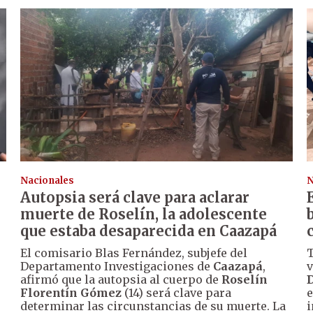
Nacionales
N
Autopsia será clave para aclarar
muerte de Roselín, la adolescente
que estaba desaparecida en Caazapá
El comisario Blas Fernández, subjefe del
T
Departamento Investigaciones de
Caazapá
,
v
afirmó que la autopsia al cuerpo de
Roselín
D
Florentín Gómez
(14) será clave para
e
determinar las circunstancias de su muerte. La
i