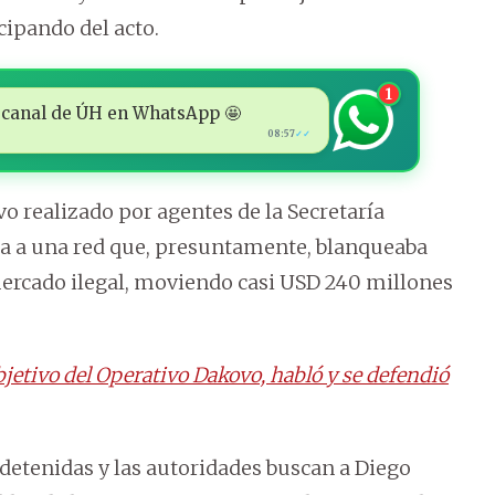
cipando del acto.
1
 al canal de ÚH en WhatsApp 🤩
08:57
✓✓
o realizado por agentes de la Secretaría
ba a una red que, presuntamente, blanqueaba
ercado ilegal, moviendo casi USD 240 millones
bjetivo del Operativo Dakovo, habló y se defendió
detenidas y las autoridades buscan a Diego