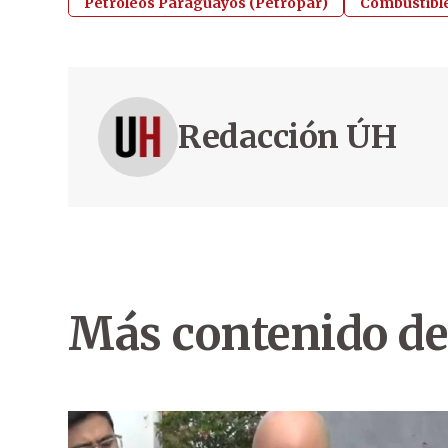
Petróleos Paraguayos (Petropar)
Combustibl
Redacción ÚH
Más contenido de