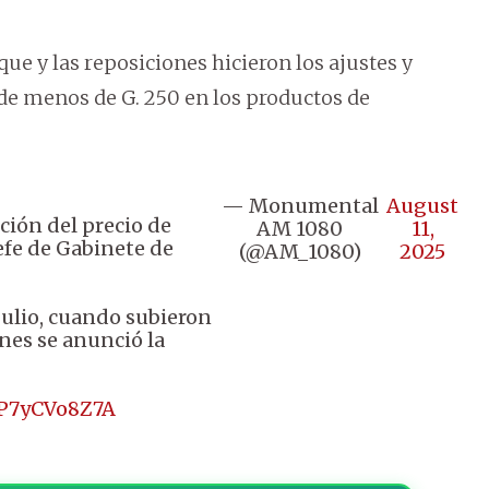
ue y las reposiciones hicieron los ajustes y
 de menos de G. 250 en los productos de
— Monumental
August
ción del precio de
AM 1080
11,
efe de Gabinete de
(@AM_1080)
2025
julio, cuando subieron
unes se anunció la
/P7yCVo8Z7A