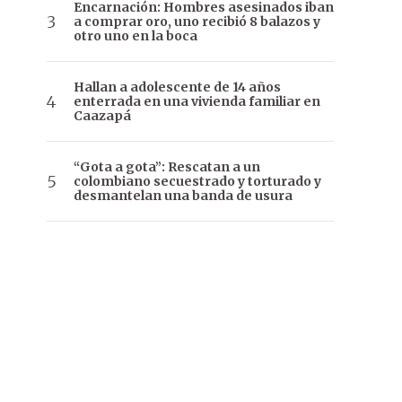
Encarnación: Hombres asesinados iban
a comprar oro, uno recibió 8 balazos y
otro uno en la boca
Hallan a adolescente de 14 años
enterrada en una vivienda familiar en
Caazapá
“Gota a gota”: Rescatan a un
colombiano secuestrado y torturado y
desmantelan una banda de usura