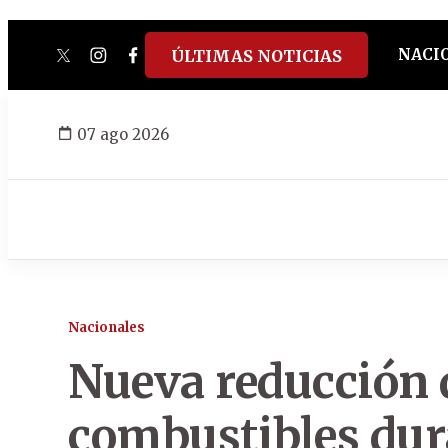
NACI
ÚLTIMAS NOTICIAS
twitter
instagram
facebook
tiktok
youtube
spotify
07 ago 2026
Nacionales
Nueva reducción d
combustibles dur