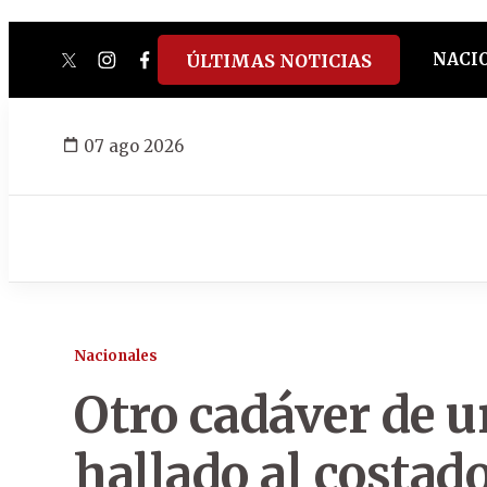
NACI
ÚLTIMAS NOTICIAS
twitter
instagram
facebook
tiktok
youtube
spotify
07 ago 2026
Nacionales
Otro cadáver de 
hallado al costad