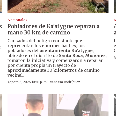
Nacionales
N
s
Pobladores de Ka’atygue reparan a
mano 30 km de camino
Cansados del peligro constante que
U
representan los enormes baches, los
e
o
pobladores del
asentamiento Ka’atygue
,
C
ubicado en el distrito de
Santa Rosa
,
Misiones
,
A
tomaron la iniciativa y comenzaron a reparar
por cuenta propia un trayecto de
aproximadamente 30 kilómetros de camino
vecinal.
·
Agosto 6, 2026 10:38 p. m.
Vanessa Rodríguez