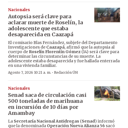
Nacionales
Autopsia será clave para
aclarar muerte de Roselín, la
adolescente que estaba
desaparecida en Caazapá
El comisario Blas Fernández, subjefe del Departamento
Investigaciones de
Caazapá
, afirmó que la autopsia al
cuerpo de
Roselín Florentín Gómez
(14) será clave para
determinar las circunstancias de su muerte. La
adolescente estaba desaparecida y fue hallada enterrada
en una vivienda familiar.
·
Agosto 7, 2026 10:21 a. m.
Redacción ÚH
Nacionales
Senad saca de circulación casi
500 toneladas de marihuana
en incursión de 10 días por
Amambay
La
Secretaría Nacional Antidrogas
(
Senad
) informó
que la denominada
Operación Nueva Alianza 56
sacó