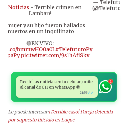
— Telefuturo
📌
#Noticias
- Terrible crimen en
(@Telefuturo)
Lambaré
na mujer y su hijo fueron hallados
muertos en un inquilinato
🔴EN VIVO:
s://t.co/bmmwHO0a0L
#TelefuturoPy
aLupaPy
pic.twitter.com/9s1hAfiSkv
Recibí las noticias en tu celular, unite
1
al canal de ÚH en WhatsApp 🤩
✓✓
21:55
Le puede interesar:
¡Terrible caso! Pareja detenida
por supuesto filicidio en Luque