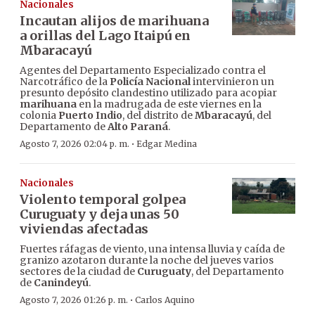
Nacionales
Incautan alijos de marihuana
a orillas del Lago Itaipú en
Mbaracayú
Agentes del Departamento Especializado contra el
Narcotráfico de la
Policía Nacional
intervinieron un
presunto depósito clandestino utilizado para acopiar
marihuana
en la madrugada de este viernes en la
colonia
Puerto Indio
, del distrito de
Mbaracayú
, del
Departamento de
Alto Paraná
.
·
Agosto 7, 2026 02:04 p. m.
Edgar Medina
Nacionales
Violento temporal golpea
Curuguaty y deja unas 50
viviendas afectadas
Fuertes ráfagas de viento, una intensa lluvia y caída de
granizo azotaron durante la noche del jueves varios
sectores de la ciudad de
Curuguaty
, del Departamento
de
Canindeyú
.
·
Agosto 7, 2026 01:26 p. m.
Carlos Aquino