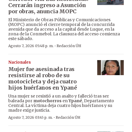
Cerrarán ingreso a Asunción
por obras, anuncia MOPC
El Ministerio de Obras Públicas y Comunicaciones
(MOPC) anunció el cierre temporal de la concurrida
avenida que da acceso a la capital desde Luque, en la
zona de la Conmebol. La clausura del acceso comienza
este sábado.
·
Agosto 7, 2026 05:48 p. m.
Redacción ÚH
Nacionales
Mujer fue asesinada tras
resistirse al robo de su
motocicleta y deja cuatro
hijos huérfanos en Ypané
Una mujer se resistió a un asalto y falleció tras ser
baleada por
motochorros
en
Ypané
, Departamento
Central. La víctima deja cuatro hijos huérfanos y su
madre exige justicia.
·
Agosto 7, 2026 03:45 p. m.
Redacción ÚH