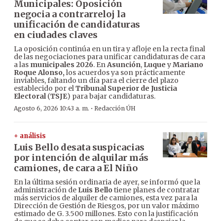
Municipales: Oposición
negocia a contrarreloj la
unificación de candidaturas
en ciudades claves
La oposición continúa en un tira y afloje en la recta final
de las negociaciones para unificar candidaturas de cara
a las
municipales 2026
. En
Asunción
,
Luque
y
Mariano
Roque Alonso,
los acuerdos ya son prácticamente
inviables, faltando un día para el cierre del plazo
establecido por el
Tribunal Superior de Justicia
Electoral
(
TSJE
) para bajar candidaturas.
·
Agosto 6, 2026 10:43 a. m.
Redacción ÚH
+ análisis
Luis Bello desata suspicacias
por intención de alquilar más
camiones, de cara a El Niño
En la última sesión ordinaria de ayer, se informó que la
administración de
Luis Bello
tiene planes de contratar
más servicios de alquiler de camiones, esta vez para la
Dirección de Gestión de Riesgos, por un valor máximo
estimado de G. 3.500 millones. Esto con la justificación