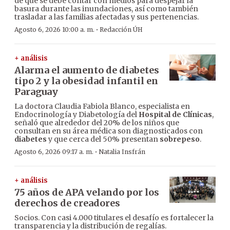
de que se debe contar con medios para despejar la
basura durante las inundaciones, así como también
trasladar a las familias afectadas y sus pertenencias.
·
Agosto 6, 2026 10:00 a. m.
Redacción ÚH
+ análisis
Alarma el aumento de diabetes
tipo 2 y la obesidad infantil en
Paraguay
La doctora Claudia Fabiola Blanco, especialista en
Endocrinología y Diabetología del
Hospital de Clínicas
,
señaló que alrededor del 20% de los niños que
consultan en su área médica son diagnosticados con
diabetes
y que cerca del 50% presentan
sobrepeso
.
·
Agosto 6, 2026 09:17 a. m.
Natalia Insfrán
+ análisis
75 años de APA velando por los
derechos de creadores
Socios. Con casi 4.000 titulares el desafío es fortalecer la
transparencia y la distribución de regalías.