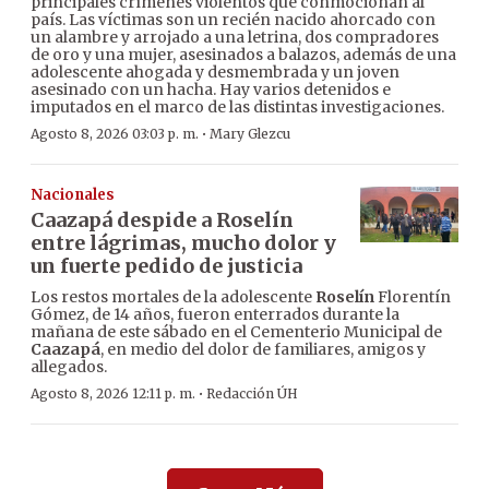
principales crímenes violentos que conmocionan al
país. Las víctimas son un recién nacido ahorcado con
un alambre y arrojado a una letrina, dos compradores
de oro y una mujer, asesinados a balazos, además de una
adolescente ahogada y desmembrada y un joven
asesinado con un hacha. Hay varios detenidos e
imputados en el marco de las distintas investigaciones.
·
Agosto 8, 2026 03:03 p. m.
Mary Glezcu
Nacionales
Caazapá despide a Roselín
entre lágrimas, mucho dolor y
un fuerte pedido de justicia
Los restos mortales de la adolescente
Roselín
Florentín
Gómez, de 14 años, fueron enterrados durante la
mañana de este sábado en el Cementerio Municipal de
Caazapá
, en medio del dolor de familiares, amigos y
allegados.
·
Agosto 8, 2026 12:11 p. m.
Redacción ÚH