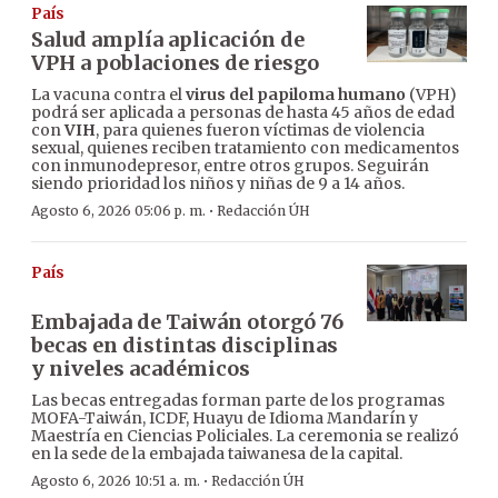
País
Salud amplía aplicación de
VPH a poblaciones de riesgo
La vacuna contra el
virus del papiloma humano
(VPH)
podrá ser aplicada a personas de hasta 45 años de edad
con
VIH
, para quienes fueron víctimas de violencia
sexual, quienes reciben tratamiento con medicamentos
con inmunodepresor, entre otros grupos. Seguirán
siendo prioridad los niños y niñas de 9 a 14 años.
·
Agosto 6, 2026 05:06 p. m.
Redacción ÚH
País
Embajada de Taiwán otorgó 76
becas en distintas disciplinas
y niveles académicos
Las becas entregadas forman parte de los programas
MOFA-Taiwán, ICDF, Huayu de Idioma Mandarín y
Maestría en Ciencias Policiales. La ceremonia se realizó
en la sede de la embajada taiwanesa de la capital.
·
Agosto 6, 2026 10:51 a. m.
Redacción ÚH