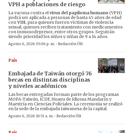
VPH a poblaciones de riesgo
La vacuna contra el
virus del papiloma humano
(VPH)
podrá ser aplicada a personas de hasta 45 años de edad
con
VIH
, para quienes fueron víctimas de violencia
sexual, quienes reciben tratamiento con medicamentos
con inmunodepresor, entre otros grupos. Seguirán
siendo prioridad los niños y niñas de 9 a 14 años.
·
Agosto 6, 2026 05:06 p. m.
Redacción ÚH
País
Embajada de Taiwán otorgó 76
becas en distintas disciplinas
y niveles académicos
Las becas entregadas forman parte de los programas
MOFA-Taiwán, ICDF, Huayu de Idioma Mandarín y
Maestría en Ciencias Policiales. La ceremonia se realizó
en la sede de la embajada taiwanesa de la capital.
·
Agosto 6, 2026 10:51 a. m.
Redacción ÚH
País