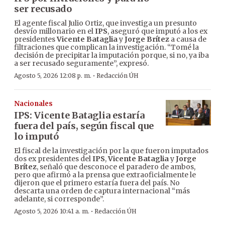
ser recusado
El agente fiscal Julio Ortiz, que investiga un presunto
desvío millonario en el
IPS
, aseguró que imputó a los ex
presidentes
Vicente Bataglia
y
Jorge Brítez
a causa de
filtraciones que complican la investigación. “Tomé la
decisión de precipitar la imputación porque, si no, ya iba
a ser recusado seguramente”, expresó.
·
Agosto 5, 2026 12:08 p. m.
Redacción ÚH
Nacionales
IPS: Vicente Bataglia estaría
fuera del país, según fiscal que
lo imputó
El fiscal de la investigación por la que fueron imputados
dos ex presidentes del
IPS
,
Vicente Bataglia
y
Jorge
Brítez
, señaló que desconoce el paradero de ambos,
pero que afirmó a la prensa que extraoficialmente le
dijeron que el primero estaría fuera del país. No
descarta una orden de captura internacional “más
adelante, si corresponde”.
·
Agosto 5, 2026 10:41 a. m.
Redacción ÚH