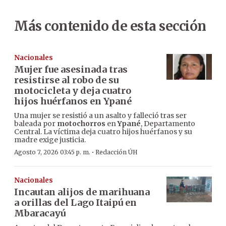
Más contenido de esta sección
Nacionales
Mujer fue asesinada tras
resistirse al robo de su
motocicleta y deja cuatro
hijos huérfanos en Ypané
Una mujer se resistió a un asalto y falleció tras ser
baleada por
motochorros
en
Ypané
, Departamento
Central. La víctima deja cuatro hijos huérfanos y su
madre exige justicia.
·
Agosto 7, 2026 03:45 p. m.
Redacción ÚH
Nacionales
Incautan alijos de marihuana
a orillas del Lago Itaipú en
Mbaracayú