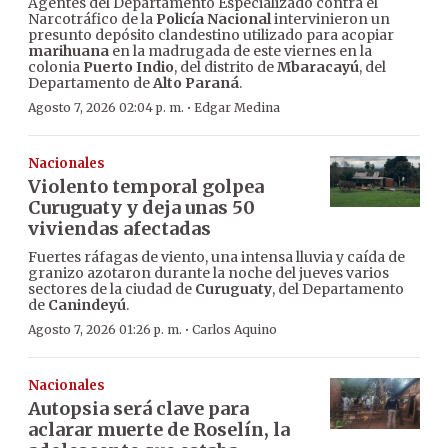
Agentes del Departamento Especializado contra el
Narcotráfico de la
Policía Nacional
intervinieron un
presunto depósito clandestino utilizado para acopiar
marihuana
en la madrugada de este viernes en la
colonia
Puerto Indio
, del distrito de
Mbaracayú
, del
Departamento de
Alto Paraná
.
·
Agosto 7, 2026 02:04 p. m.
Edgar Medina
Nacionales
Violento temporal golpea
Curuguaty y deja unas 50
viviendas afectadas
Fuertes ráfagas de viento, una intensa lluvia y caída de
granizo azotaron durante la noche del jueves varios
sectores de la ciudad de
Curuguaty
, del Departamento
de
Canindeyú
.
·
Agosto 7, 2026 01:26 p. m.
Carlos Aquino
Nacionales
Autopsia será clave para
aclarar muerte de Roselín, la