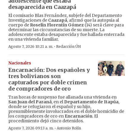
adolescente que estaba
desaparecida en Caazapá
El comisario Blas Fernández, subjefe del Departamento
Investigaciones de
Caazapá
, afirmó que la autopsia al
cuerpo de
Roselín Florentín Gómez
(14) será clave para
determinar las circunstancias de su muerte. La
adolescente estaba desaparecida y fue hallada enterrada
en una vivienda familiar.
·
Agosto 7, 2026 10:21 a. m.
Redacción ÚH
Nacionales
Encarnación: Dos españoles y
tres bolivianos son
capturados por doble crimen
de compradores de oro
Tras horas de suspenso fue allanada una vivienda en
San Juan del Paraná
, en el
Departamento de Itapúa
,
donde se refugiaron el español y su hijo,
presumiblemente involucrados en el doble homicidio de
los compradores de oro en
Encarnación
. El
procedimiento dejó cinco detenidos.
·
Agosto 7, 2026 09:13 a. m.
Antonio Rolín