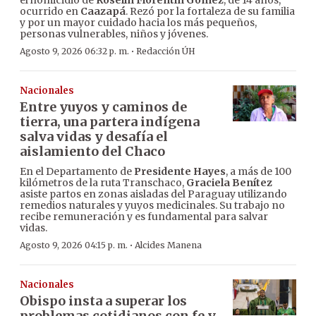
el homicidio de
Roselín Florentín Gómez
, de 14 años,
ocurrido en
Caazapá
. Rezó por la fortaleza de su familia
y por un mayor cuidado hacia los más pequeños,
personas vulnerables, niños y jóvenes.
·
Agosto 9, 2026 06:32 p. m.
Redacción ÚH
Nacionales
Entre yuyos y caminos de
tierra, una partera indígena
salva vidas y desafía el
aislamiento del Chaco
En el Departamento de
Presidente Hayes
, a más de 100
kilómetros de la ruta Transchaco,
Graciela Benítez
asiste partos en zonas aisladas del Paraguay utilizando
remedios naturales y yuyos medicinales. Su trabajo no
recibe remuneración y es fundamental para salvar
vidas.
·
Agosto 9, 2026 04:15 p. m.
Alcides Manena
Nacionales
Obispo insta a superar los
problemas cotidianos con fe y