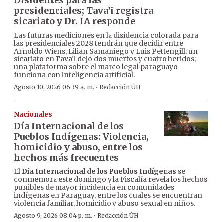
Disidentes para las
presidenciales; Tava’i registra
sicariato y Dr. IA responde
Las futuras mediciones en la disidencia colorada para
las presidenciales 2028 tendrán que decidir entre
Arnoldo Wiens, Lilian Samaniego y Luis Pettengill; un
sicariato en Tava’i dejó dos muertos y cuatro heridos;
una plataforma sobre el marco legal paraguayo
funciona con inteligencia artificial.
·
Agosto 10, 2026 06:39 a. m.
Redacción ÚH
Nacionales
Día Internacional de los
Pueblos Indígenas: Violencia,
homicidio y abuso, entre los
hechos más frecuentes
El
Día Internacional de los Pueblos Indígenas
se
conmemora este domingo y la Fiscalía revela los hechos
punibles de mayor incidencia en comunidades
indígenas en Paraguay, entre los cuales se encuentran
violencia familiar, homicidio y abuso sexual en niños.
·
Agosto 9, 2026 08:04 p. m.
Redacción ÚH