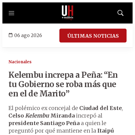
Menú
Mostrar
búsqued
06 ago 2026
ÚLTIMAS NOTICIAS
Nacionales
Kelembu increpa a Peña: “En
tu Gobierno se roba más que
en el de Marito”
El polémico ex concejal de
Ciudad del Este
,
Celso
Kelembu
Miranda
increpó al
presidente Santiago Peña
a quien le
preguntó por qué mantiene en la
Itaipú