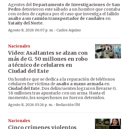
Agentes del
Departamento de Investigaciones
de
San
Pedro
detuvieron este sábado a un hombre que contaba
con orden de captura por el caso que investiga el fallido
asalto a un camión transportador de caudales
en
Yataity del Norte
.
·
Agosto 8, 2026 06:07 p. m.
Carlos Aquino
Nacionales
Video: Asaltantes se alzan con
más de G. 50 millones en robo
a técnico de celulares en
Ciudad del Este
Un hombre que se dedica a la reparación de teléfonos
celulares fue víctima de
asalto a mano armada
en
Ciudad del Este
. Dos delincuentes lograron llevarse G.
58 millones tras apuntarlo con un arma. Hasta el
momento, los sospechosos no fueron detenidos.
·
Agosto 8, 2026 05:26 p. m.
Redacción ÚH
Nacionales
Cinco crímenes violentos