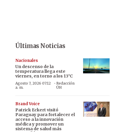
Últimas Noticias
Nacionales
Un descenso de la
temperatura llega este
viernes, en torno a los 13°C
·
Agosto 7, 2026 07:12
Redacción
a. m.
ÚH
Brand Voice
Patrick Eckert visitó
Paraguay para fortalecer el
acceso a la innovación
médica y promover un
sistema de salud más