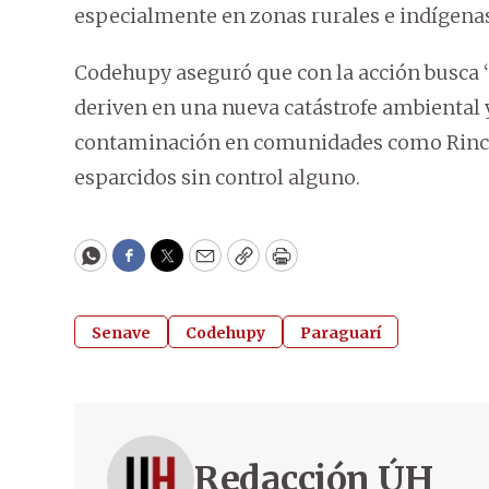
especialmente en zonas rurales e indígena
Codehupy aseguró que con la acción busca “
deriven en una nueva catástrofe ambiental y
contaminación en comunidades como Rincón’
esparcidos sin control alguno.
WhatsApp
Facebook
Twitter
Email
Copy
Print
Senave
Codehupy
Paraguarí
Redacción ÚH