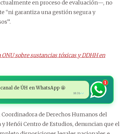
actualmente en proceso de evaluación—, no
e “ni garantiza una gestión segura y
os”.
a ONU sobre sustancias tóxicas y DDHH en
1
 al canal de ÚH en WhatsApp 🤩
10:31
✓✓
 la Coordinadora de Derechos Humanos del
a y Heñói Centro de Estudios, denuncian que el
ompleto disposiciones legales nacionales e