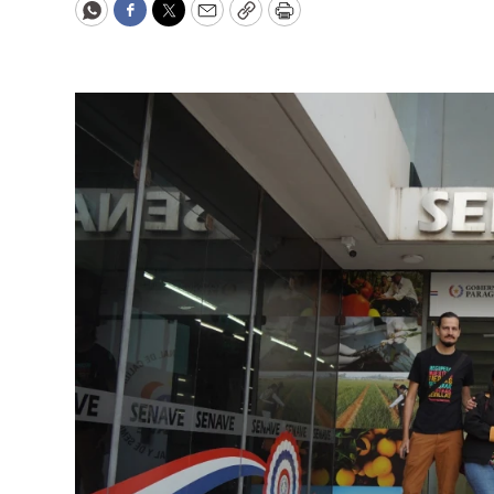
WhatsApp
Facebook
Twitter
Email
Copy
Print