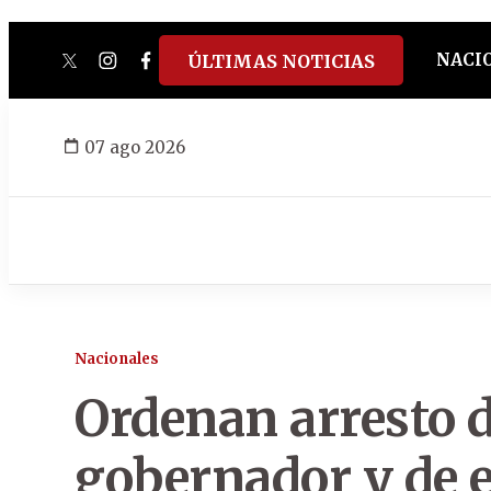
NACI
ÚLTIMAS NOTICIAS
twitter
instagram
facebook
tiktok
youtube
spotify
07 ago 2026
Nacionales
Ordenan arresto d
gobernador y de e