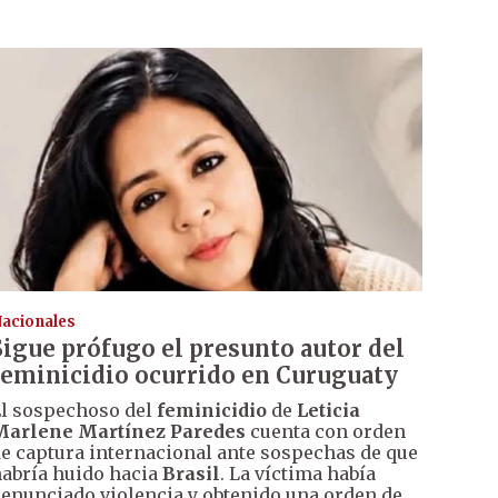
acionales
Sigue prófugo el presunto autor del
feminicidio ocurrido en Curuguaty
l sospechoso del
feminicidio
de
Leticia
Marlene Martínez Paredes
cuenta con orden
e captura internacional ante sospechas de que
abría huido hacia
Brasil
. La víctima había
enunciado violencia y obtenido una orden de