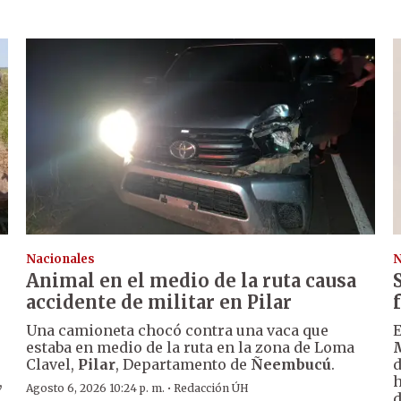
Nacionales
N
Animal en el medio de la ruta causa
accidente de militar en Pilar
Una camioneta chocó contra una vaca que
E
estaba en medio de la ruta en la zona de Loma
Clavel,
Pilar
, Departamento de
Ñeembucú
.
d
,
h
·
Agosto 6, 2026 10:24 p. m.
Redacción ÚH
d