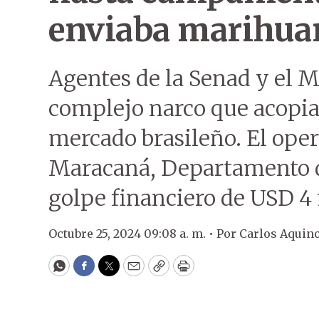
enviaba marihuan
Agentes de la Senad y el M
complejo narco que acopia
mercado brasileño. El oper
Maracaná, Departamento d
golpe financiero de USD 4 
Octubre 25, 2024 09:08 a. m. •
Por
Carlos Aquin
WhatsApp
Facebook
Twitter
Email
Copy
Print