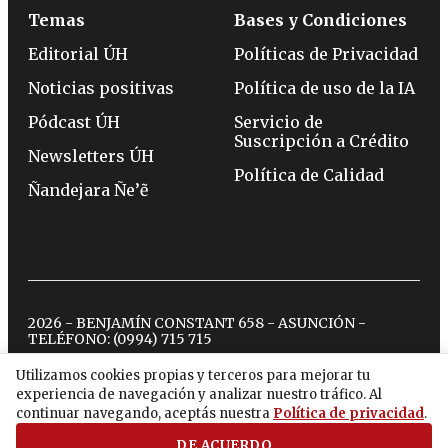
Temas
Bases y Condiciones
Editorial ÚH
Políticas de Privacidad
Noticias positivas
Política de uso de la IA
Pódcast ÚH
Servicio de
Suscripción a Crédito
Newsletters ÚH
Política de Calidad
Ñandejara Ñe’ẽ
2026 - BENJAMÍN CONSTANT 658 - ASUNCIÓN -
TELÉFONO:
(0994) 715 715
Utilizamos cookies propias y terceros para mejorar tu
experiencia de navegación y analizar nuestro tráfico. Al
twitter
instagram
facebook
tiktok
youtube
spotify
continuar navegando, aceptás nuestra
Política de privacidad
.
DE ACUERDO