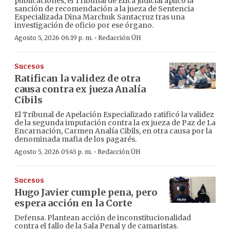
publicaciones, el Tribunal de Ética Judicial aplicó la
sanción de recomendación a la jueza de Sentencia
Especializada Dina Marchuk Santacruz tras una
investigación de oficio por ese órgano.
·
Agosto 5, 2026 06:19 p. m.
Redacción ÚH
Sucesos
Ratifican la validez de otra
causa contra ex jueza Analía
Cibils
El Tribunal de Apelación Especializado ratificó la validez
de la segunda imputación contra la ex jueza de Paz de La
Encarnación, Carmen Analía Cibils, en otra causa por la
denominada mafia de los pagarés.
·
Agosto 5, 2026 05:45 p. m.
Redacción ÚH
Sucesos
Hugo Javier cumple pena, pero
espera acción en la Corte
Defensa. Plantean acción de inconstitucionalidad
contra el fallo de la Sala Penal y de camaristas.