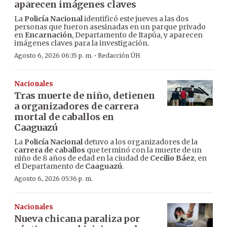
aparecen imágenes claves
La
Policía Nacional
identificó este jueves a las dos
personas que fueron asesinadas en un parque privado
en
Encarnación
, Departamento de Itapúa, y aparecen
imágenes claves para la investigación.
·
Agosto 6, 2026 06:35 p. m.
Redacción ÚH
Nacionales
Tras muerte de niño, detienen
a organizadores de carrera
mortal de caballos en
Caaguazú
La
Policía Nacional
detuvo a los organizadores de la
carrera de caballos
que terminó con la muerte de un
niño de 8 años de edad en la ciudad de
Cecilio Báez
, en
el Departamento de
Caaguazú
.
Agosto 6, 2026 05:36 p. m.
Nacionales
Nueva chicana paraliza por