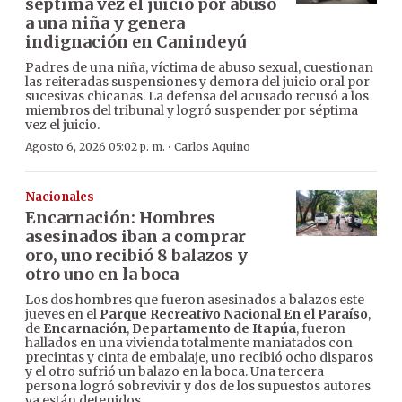
séptima vez el juicio por abuso
a una niña y genera
indignación en Canindeyú
Padres de una niña, víctima de abuso sexual, cuestionan
las reiteradas suspensiones y demora del juicio oral por
sucesivas chicanas. La defensa del acusado recusó a los
miembros del tribunal y logró suspender por séptima
vez el juicio.
·
Agosto 6, 2026 05:02 p. m.
Carlos Aquino
Nacionales
Encarnación: Hombres
asesinados iban a comprar
oro, uno recibió 8 balazos y
otro uno en la boca
Los dos hombres que fueron asesinados a balazos este
jueves en el
Parque Recreativo Nacional En el Paraíso
,
de
Encarnación
,
Departamento de Itapúa
, fueron
hallados en una vivienda totalmente maniatados con
precintas y cinta de embalaje, uno recibió ocho disparos
y el otro sufrió un balazo en la boca. Una tercera
persona logró sobrevivir y dos de los supuestos autores
ya están detenidos.