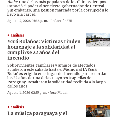
Atake
, uno de los más populares de los últimos tiempos.
Conoció el poder al ser electo gobernador de
Central.
Sin embargo, una gestión marcada por la corrupción lo
llevó a la cárcel.
·
Agosto 4, 2026 03:44 p. m.
Redacción ÚH
+ análisis
Ycuá Bolaños: Víctimas rinden
homenaje a la solidaridad al
cumplirse 22 años del
incendio
Sobrevivientes, familiares y amigos de afectados
acudieron este sábado hasta el
Memorial 1A Ycuá
Bolaños
erigido en el lugar del incendio para recordar
los 22 años de una de las mayores tragedias de
Paraguay
. Resaltaron la solidaridad recibida a lo largo
de los años.
·
Agosto 1, 2026 02:35 p. m.
José Madai
+ análisis
La música paraguaya y el