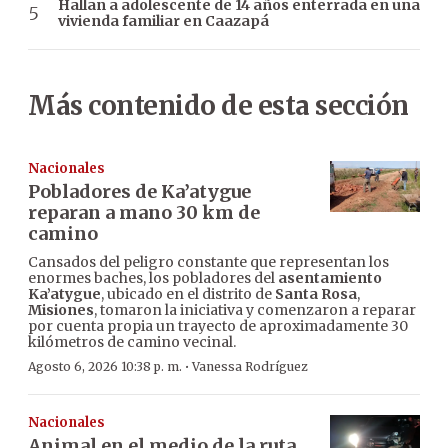
Hallan a adolescente de 14 años enterrada en una
vivienda familiar en Caazapá
Más contenido de esta sección
Nacionales
Pobladores de Ka’atygue
reparan a mano 30 km de
camino
Cansados del peligro constante que representan los
enormes baches, los pobladores del
asentamiento
Ka’atygue
, ubicado en el distrito de
Santa Rosa
,
Misiones
, tomaron la iniciativa y comenzaron a reparar
por cuenta propia un trayecto de aproximadamente 30
kilómetros de camino vecinal.
·
Agosto 6, 2026 10:38 p. m.
Vanessa Rodríguez
Nacionales
Animal en el medio de la ruta