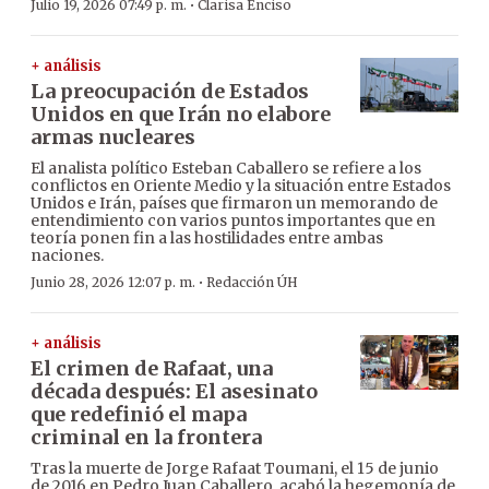
·
Julio 19, 2026 07:49 p. m.
Clarisa Enciso
+ análisis
La preocupación de Estados
Unidos en que Irán no elabore
armas nucleares
El analista político Esteban Caballero se refiere a los
conflictos en Oriente Medio y la situación entre Estados
Unidos e Irán, países que firmaron un memorando de
entendimiento con varios puntos importantes que en
teoría ponen fin a las hostilidades entre ambas
naciones.
·
Junio 28, 2026 12:07 p. m.
Redacción ÚH
+ análisis
El crimen de Rafaat, una
década después: El asesinato
que redefinió el mapa
criminal en la frontera
Tras la muerte de Jorge Rafaat Toumani, el 15 de junio
de 2016 en Pedro Juan Caballero, acabó la hegemonía de