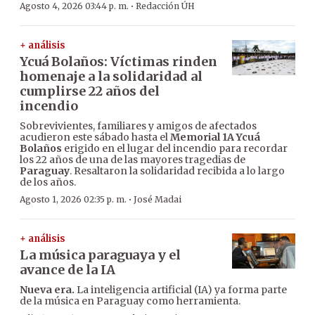
·
Agosto 4, 2026 03:44 p. m.
Redacción ÚH
+ análisis
Ycuá Bolaños: Víctimas rinden
homenaje a la solidaridad al
cumplirse 22 años del
incendio
Sobrevivientes, familiares y amigos de afectados
acudieron este sábado hasta el
Memorial 1A Ycuá
Bolaños
erigido en el lugar del incendio para recordar
los 22 años de una de las mayores tragedias de
Paraguay
. Resaltaron la solidaridad recibida a lo largo
de los años.
·
Agosto 1, 2026 02:35 p. m.
José Madai
+ análisis
La música paraguaya y el
avance de la IA
Nueva era.
La inteligencia artificial (IA) ya forma parte
de la música en Paraguay como herramienta.