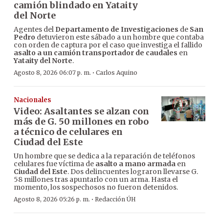
camión blindado en Yataity
del Norte
Agentes del
Departamento de Investigaciones
de
San
Pedro
detuvieron este sábado a un hombre que contaba
con orden de captura por el caso que investiga el fallido
asalto a un camión transportador de caudales
en
Yataity del Norte
.
·
Agosto 8, 2026 06:07 p. m.
Carlos Aquino
Nacionales
Video: Asaltantes se alzan con
más de G. 50 millones en robo
a técnico de celulares en
Ciudad del Este
Un hombre que se dedica a la reparación de teléfonos
celulares fue víctima de
asalto a mano armada
en
Ciudad del Este
. Dos delincuentes lograron llevarse G.
58 millones tras apuntarlo con un arma. Hasta el
momento, los sospechosos no fueron detenidos.
·
Agosto 8, 2026 05:26 p. m.
Redacción ÚH