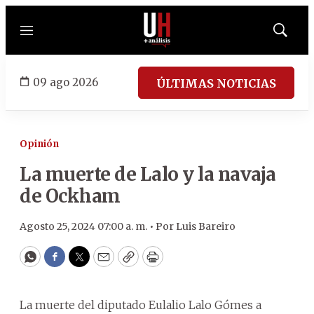
Menú
Mostrar
búsqued
09 ago 2026
ÚLTIMAS NOTICIAS
Opinión
La muerte de Lalo y la navaja
de Ockham
Agosto 25, 2024 07:00 a. m. •
Por
Luis Bareiro
WhatsApp
Facebook
Twitter
Email
Copy
Print
La muerte del diputado Eulalio Lalo Gómes a