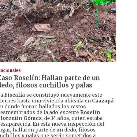
acionales
Caso Roselín: Hallan parte de un
dedo, filosos cuchillos y palas
La
Fiscalía
se constituyó nuevamente este
iernes hasta una vivienda ubicada en
Caazapá
n donde fueron hallados los restos
esmembrados de la adolescente
Roselín
Florentín Gómez
, de 14 años, quien estaba
esaparecida. En esta nueva inspección del
ugar, hallaron parte de un dedo, filosos
uchillos y palas que serán sometidos a