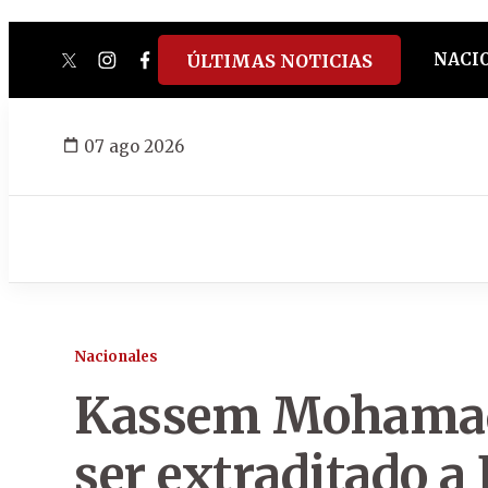
NACI
ÚLTIMAS NOTICIAS
twitter
instagram
facebook
tiktok
youtube
spotify
07 ago 2026
Nacionales
Kassem Mohamad 
ser extraditado a