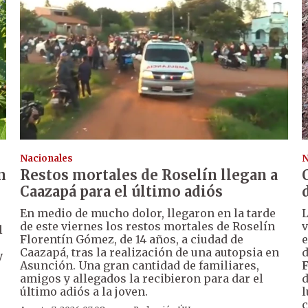
Nacionales
N
n
Restos mortales de Roselín llegan a
Caazapá para el último adiós
En medio de mucho dolor, llegaron en la tarde
de este viernes los restos mortales de Roselín
v
l
Florentín Gómez, de 14 años, a ciudad de
e
Caazapá, tras la realización de una autopsia en
d
y
Asunción. Una gran cantidad de familiares,
amigos y allegados la recibieron para dar el
d
último adiós a la joven.
l
c