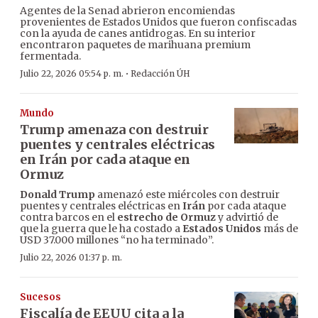
Agentes de la Senad abrieron encomiendas
provenientes de Estados Unidos que fueron confiscadas
con la ayuda de canes antidrogas. En su interior
encontraron paquetes de marihuana premium
fermentada.
·
Julio 22, 2026 05:54 p. m.
Redacción ÚH
Mundo
Trump amenaza con destruir
puentes y centrales eléctricas
en Irán por cada ataque en
Ormuz
Donald Trump
amenazó este miércoles con destruir
puentes y centrales eléctricas en
Irán
por cada ataque
contra barcos en el
estrecho de Ormuz
y advirtió de
que la guerra que le ha costado a
Estados Unidos
más de
USD 37.000 millones “no ha terminado”.
Julio 22, 2026 01:37 p. m.
Sucesos
Fiscalía de EEUU cita a la