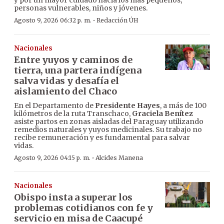
y por un mayor cuidado hacia los más pequeños,
personas vulnerables, niños y jóvenes.
·
Agosto 9, 2026 06:32 p. m.
Redacción ÚH
Nacionales
Entre yuyos y caminos de
tierra, una partera indígena
salva vidas y desafía el
aislamiento del Chaco
En el Departamento de
Presidente Hayes
, a más de 100
kilómetros de la ruta Transchaco,
Graciela Benítez
asiste partos en zonas aisladas del Paraguay utilizando
remedios naturales y yuyos medicinales. Su trabajo no
recibe remuneración y es fundamental para salvar
vidas.
·
Agosto 9, 2026 04:15 p. m.
Alcides Manena
Nacionales
Obispo insta a superar los
problemas cotidianos con fe y
servicio en misa de Caacupé