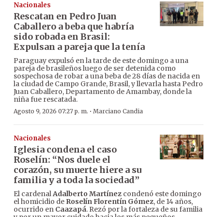
Nacionales
Rescatan en Pedro Juan
Caballero a beba que habría
sido robada en Brasil:
Expulsan a pareja que la tenía
Paraguay expulsó en la tarde de este domingo a una
pareja de brasileños luego de ser detenida como
sospechosa de robar a una beba de 28 días de nacida en
la ciudad de Campo Grande, Brasil, y llevarla hasta Pedro
Juan Caballero, Departamento de Amambay, donde la
niña fue rescatada.
·
Agosto 9, 2026 07:27 p. m.
Marciano Candia
Nacionales
Iglesia condena el caso
Roselín: “Nos duele el
corazón, su muerte hiere a su
familia y a toda la sociedad”
El cardenal
Adalberto Martínez
condenó este domingo
el homicidio de
Roselín Florentín Gómez
, de 14 años,
ocurrido en
Caazapá
. Rezó por la fortaleza de su familia