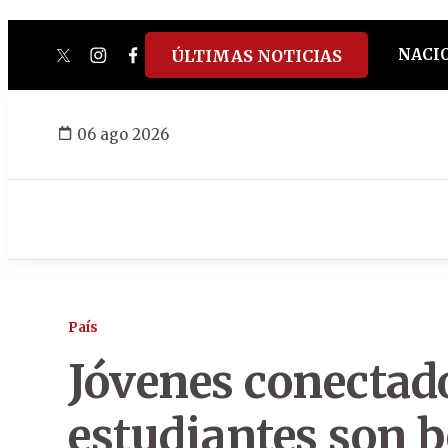
NACI
ÚLTIMAS NOTICIAS
twitter
instagram
facebook
tiktok
youtube
spotify
06 ago 2026
País
Jóvenes conectad
estudiantes son b