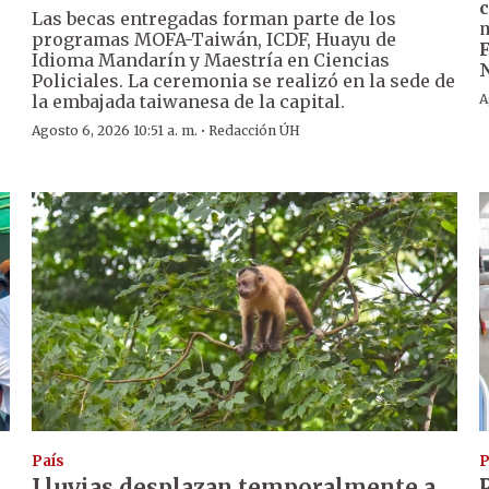
s
c
Las becas entregadas forman parte de los
m
programas MOFA-Taiwán, ICDF, Huayu de
F
Idioma Mandarín y Maestría en Ciencias
N
Policiales. La ceremonia se realizó en la sede de
la embajada taiwanesa de la capital.
A
·
Agosto 6, 2026 10:51 a. m.
Redacción ÚH
País
P
Lluvias desplazan temporalmente a