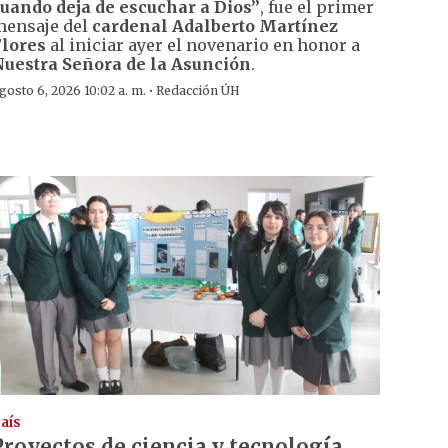
uando deja de escuchar a Dios”
, fue el primer
ensaje del
cardenal Adalberto Martínez
lores
al iniciar ayer el novenario en honor a
uestra Señora de la Asunción
.
·
gosto 6, 2026 10:02 a. m.
Redacción ÚH
aís
Proyectos de ciencia y tecnología