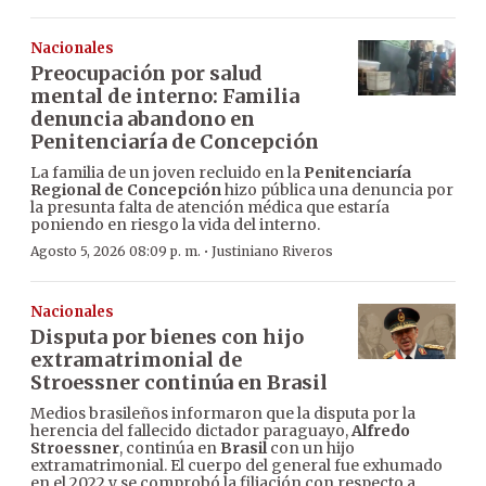
Nacionales
Preocupación por salud
mental de interno: Familia
denuncia abandono en
Penitenciaría de Concepción
La familia de un joven recluido en la
Penitenciaría
Regional de Concepción
hizo pública una denuncia por
la presunta falta de atención médica que estaría
poniendo en riesgo la vida del interno.
·
Agosto 5, 2026 08:09 p. m.
Justiniano Riveros
Nacionales
Disputa por bienes con hijo
extramatrimonial de
Stroessner continúa en Brasil
Medios brasileños informaron que la disputa por la
herencia del fallecido dictador paraguayo,
Alfredo
Stroessner
, continúa en
Brasil
con un hijo
extramatrimonial. El cuerpo del general fue exhumado
en el 2022 y se comprobó la filiación con respecto a