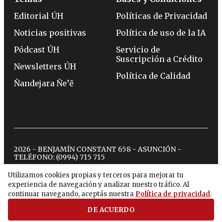
Editorial ÚH
Políticas de Privacidad
Noticias positivas
Política de uso de la IA
Pódcast ÚH
Servicio de
Suscripción a Crédito
Newsletters ÚH
Política de Calidad
Ñandejara Ñe’ẽ
2026 - BENJAMÍN CONSTANT 658 - ASUNCIÓN -
TELÉFONO:
(0994) 715 715
Utilizamos cookies propias y terceros para mejorar tu
experiencia de navegación y analizar nuestro tráfico. Al
twitter
instagram
facebook
tiktok
youtube
spotify
continuar navegando, aceptás nuestra
Política de privacidad
.
DE ACUERDO