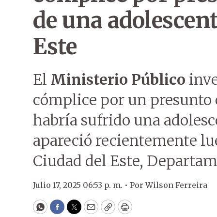
de una adolescent
Este
El
Ministerio Público
inve
cómplice por un presunto 
habría sufrido una adolesc
apareció recientemente lu
Ciudad del Este, Departam
Julio 17, 2025 06:53 p. m. •
Por
Wilson Ferreira
WhatsApp
Facebook
Twitter
Email
Copy
Print