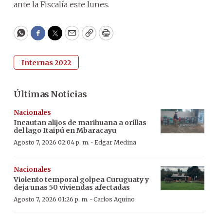
ante la Fiscalía este lunes.
WhatsApp
Facebook
Twitter
Email
Copy
Print
Internas 2022
Últimas Noticias
Nacionales
Incautan alijos de marihuana a orillas
del lago Itaipú en Mbaracayu
·
Agosto 7, 2026 02:04 p. m.
Edgar Medina
Nacionales
Violento temporal golpea Curuguaty y
deja unas 50 viviendas afectadas
·
Agosto 7, 2026 01:26 p. m.
Carlos Aquino