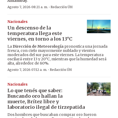
Amambay
.
·
Agosto 7, 2026 08:21 a. m.
Redacción ÚH
Nacionales
Un descenso de la
temperatura llega este
viernes, en torno a los 13°C
La
Dirección de Meteorología
pronostica una jornada
fresca, con cielo mayormente nublado y vientos
moderados del sur para este viernes. La temperatura
oscilará entre 13 y 20°C, mientras que la humedad será
alta, alrededor de 80%.
·
Agosto 7, 2026 07:12 a. m.
Redacción ÚH
Nacionales
Lo que tenés que saber:
Buscando oro hallan la
muerte, Brítez libre y
laboratorio ilegal de tirzepatida
Dos hombres que buscaban comprar oro fueron