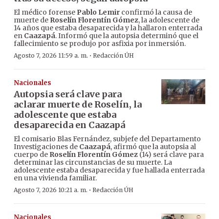
El médico forense
Pablo Lemir
confirmó la causa de
muerte de
Roselín Florentín Gómez
, la adolescente de
14 años que estaba desaparecida y la hallaron enterrada
en
Caazapá
. Informó que la autopsia determinó que el
fallecimiento se produjo por asfixia por inmersión.
·
Agosto 7, 2026 11:59 a. m.
Redacción ÚH
Nacionales
Autopsia será clave para
aclarar muerte de Roselín, la
adolescente que estaba
desaparecida en Caazapá
El comisario Blas Fernández, subjefe del Departamento
Investigaciones de
Caazapá
, afirmó que la autopsia al
cuerpo de
Roselín Florentín Gómez
(14) será clave para
determinar las circunstancias de su muerte. La
adolescente estaba desaparecida y fue hallada enterrada
en una vivienda familiar.
·
Agosto 7, 2026 10:21 a. m.
Redacción ÚH
Nacionales