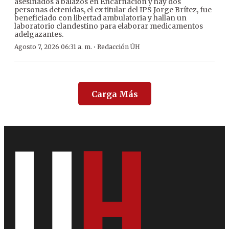
asesinados a balazos en Encarnación y hay dos
personas detenidas, el ex titular del IPS Jorge Brítez, fue
beneficiado con libertad ambulatoria y hallan un
laboratorio clandestino para elaborar medicamentos
adelgazantes.
·
Agosto 7, 2026 06:31 a. m.
Redacción ÚH
Carga Más