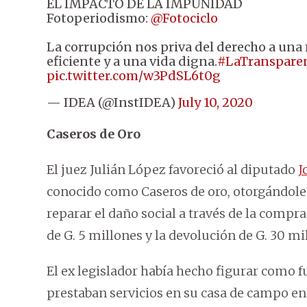
EL IMPACTO DE LA IMPUNIDAD
Fotoperiodismo:
@Fotociclo
La corrupción nos priva del derecho a una
eficiente y a una vida digna.
#LaTransparen
pic.twitter.com/w3PdSL6t0g
— IDEA (@InstIDEA)
July 10, 2020
Caseros de Oro
El juez Julián López favoreció al diputado
J
conocido como Caseros de oro, otorgándole
reparar el daño social a través de la compr
de G. 5 millones y la devolución de G. 30 mi
El ex legislador había hecho figurar como 
prestaban servicios en su casa de campo en 