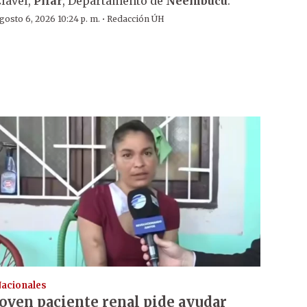
lavel,
Pilar
, Departamento de
Ñeembucú
.
·
gosto 6, 2026 10:24 p. m.
Redacción ÚH
acionales
Joven paciente renal pide ayudar