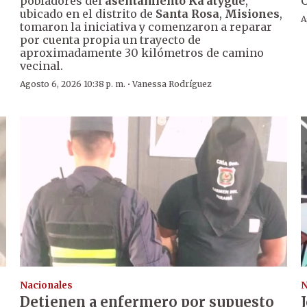
pobladores del
asentamiento Ka’atygue
,
C
ubicado en el distrito de
Santa Rosa
,
Misiones
,
A
tomaron la iniciativa y comenzaron a reparar
por cuenta propia un trayecto de
aproximadamente 30 kilómetros de camino
vecinal.
·
Agosto 6, 2026 10:38 p. m.
Vanessa Rodríguez
Nacionales
N
Detienen a enfermero por supuesto