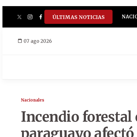
NACI
ÚLTIMAS NOTICIAS
twitter
instagram
facebook
tiktok
youtube
spotify
07 ago 2026
Nacionales
Incendio forestal
paraguayo afectó