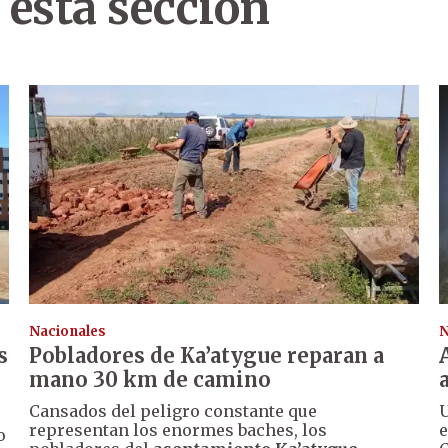
 esta sección
Nacionales
N
s
Pobladores de Ka’atygue reparan a
mano 30 km de camino
Cansados del peligro constante que
U
representan los enormes baches, los
e
o