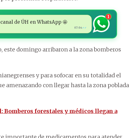
1
 al canal de ÚH en WhatsApp 🤩
07:06
✓✓
ro, este domingo arribaron a la zona bomberos
ahianegrenses y para sofocar en su totalidad el
gue amenazando con llegar hasta la zona poblada
l: Bomberos forestales y médicos llegan a
ote importante de medicamentos para atender