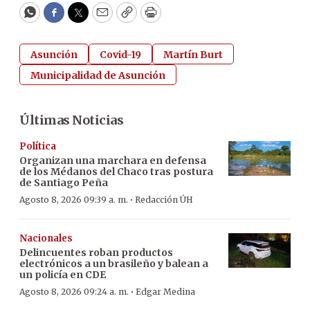
WhatsApp
Facebook
Twitter
Email
Copy
Print
Asunción
Covid-19
Martín Burt
Municipalidad de Asunción
Últimas Noticias
Política
Organizan una marchara en defensa
de los Médanos del Chaco tras postura
de Santiago Peña
·
Agosto 8, 2026 09:39 a. m.
Redacción ÚH
Nacionales
Delincuentes roban productos
electrónicos a un brasileño y balean a
un policía en CDE
·
Agosto 8, 2026 09:24 a. m.
Edgar Medina