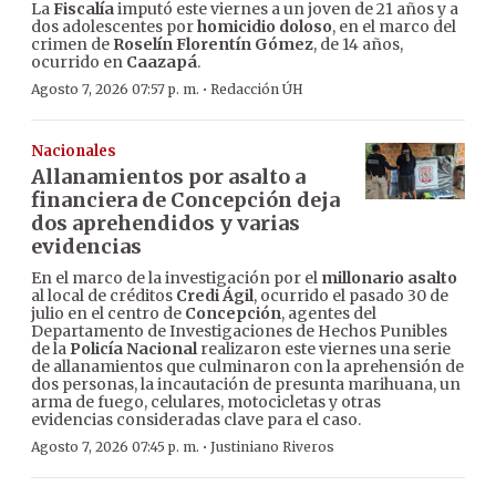
La
Fiscalía
imputó este viernes a un joven de 21 años y a
dos adolescentes por
homicidio doloso
, en el marco del
crimen de
Roselín Florentín Gómez
, de 14 años,
ocurrido en
Caazapá
.
·
Agosto 7, 2026 07:57 p. m.
Redacción ÚH
Nacionales
Allanamientos por asalto a
financiera de Concepción deja
dos aprehendidos y varias
evidencias
En el marco de la investigación por el
millonario asalto
al local de créditos
Credi Ágil
, ocurrido el pasado 30 de
julio en el centro de
Concepción
, agentes del
Departamento de Investigaciones de Hechos Punibles
de la
Policía Nacional
realizaron este viernes una serie
de allanamientos que culminaron con la aprehensión de
dos personas, la incautación de presunta marihuana, un
arma de fuego, celulares, motocicletas y otras
evidencias consideradas clave para el caso.
·
Agosto 7, 2026 07:45 p. m.
Justiniano Riveros