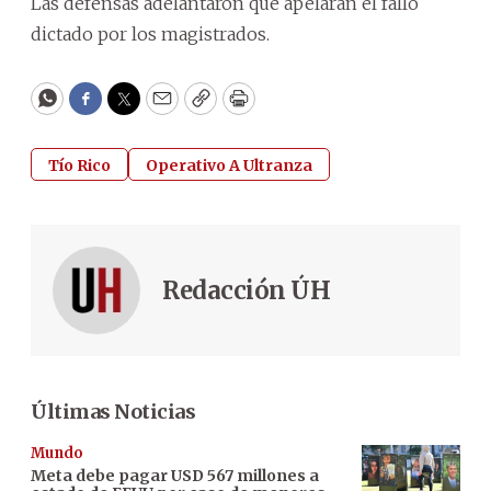
Las defensas adelantaron que apelarán el fallo
dictado por los magistrados.
WhatsApp
Facebook
Twitter
Email
Copy
Print
Tío Rico
Operativo A Ultranza
Redacción ÚH
Últimas Noticias
Mundo
Meta debe pagar USD 567 millones a