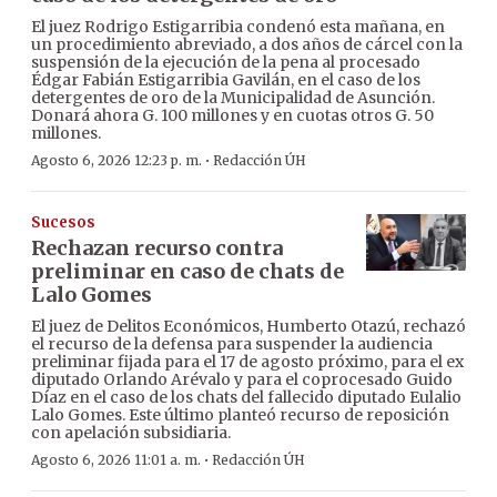
El juez Rodrigo Estigarribia condenó esta mañana, en
un procedimiento abreviado, a dos años de cárcel con la
suspensión de la ejecución de la pena al procesado
Édgar Fabián Estigarribia Gavilán, en el caso de los
detergentes de oro de la Municipalidad de Asunción.
Donará ahora G. 100 millones y en cuotas otros G. 50
millones.
·
Agosto 6, 2026 12:23 p. m.
Redacción ÚH
Sucesos
Rechazan recurso contra
preliminar en caso de chats de
Lalo Gomes
El juez de Delitos Económicos, Humberto Otazú, rechazó
el recurso de la defensa para suspender la audiencia
preliminar fijada para el 17 de agosto próximo, para el ex
diputado Orlando Arévalo y para el coprocesado Guido
Díaz en el caso de los chats del fallecido diputado Eulalio
Lalo Gomes. Este último planteó recurso de reposición
con apelación subsidiaria.
·
Agosto 6, 2026 11:01 a. m.
Redacción ÚH