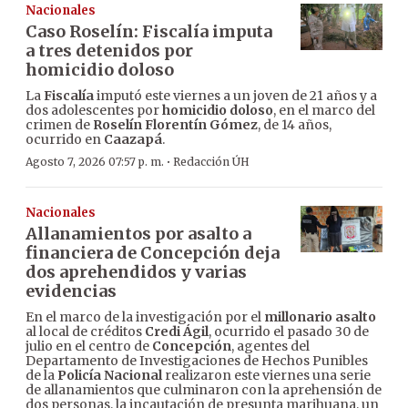
Nacionales
Caso Roselín: Fiscalía imputa
a tres detenidos por
homicidio doloso
La
Fiscalía
imputó este viernes a un joven de 21 años y a
dos adolescentes por
homicidio doloso
, en el marco del
crimen de
Roselín Florentín Gómez
, de 14 años,
ocurrido en
Caazapá
.
·
Agosto 7, 2026 07:57 p. m.
Redacción ÚH
Nacionales
Allanamientos por asalto a
financiera de Concepción deja
dos aprehendidos y varias
evidencias
En el marco de la investigación por el
millonario asalto
al local de créditos
Credi Ágil
, ocurrido el pasado 30 de
julio en el centro de
Concepción
, agentes del
Departamento de Investigaciones de Hechos Punibles
de la
Policía Nacional
realizaron este viernes una serie
de allanamientos que culminaron con la aprehensión de
dos personas, la incautación de presunta marihuana, un