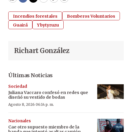
WhatsApp
Facebook
Twitter
Email
Copy
Print
Incendios forestales
Bomberos Voluntarios
Guairá
Ybytyruzu
Richart González
Últimas Noticias
Sociedad
Juliana Vaccaro confesó en redes que
diseñó su vestido de bodas
Agosto 8, 2026 06:14 p. m.
Nacionales
Cae otro supuesto miembro de la
banda que intentó asaltar camión