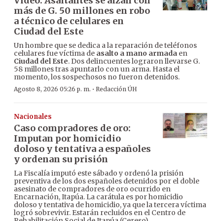
Video: Asaltantes se alzan con
más de G. 50 millones en robo
a técnico de celulares en
Ciudad del Este
Un hombre que se dedica a la reparación de teléfonos
celulares fue víctima de
asalto a mano armada
en
Ciudad del Este
. Dos delincuentes lograron llevarse G.
58 millones tras apuntarlo con un arma. Hasta el
momento, los sospechosos no fueron detenidos.
·
Agosto 8, 2026 05:26 p. m.
Redacción ÚH
Nacionales
Caso compradores de oro:
Imputan por homicidio
doloso y tentativa a españoles
y ordenan su prisión
La Fiscalía imputó este sábado y ordenó la prisión
preventiva de los dos españoles detenidos por el doble
asesinato de compradores de oro ocurrido en
Encarnación, Itapúa. La carátula es por homicidio
doloso y tentativa de homicidio, ya que la tercera víctima
logró sobrevivir. Estarán recluidos en el Centro de
Rehabilitación Social de Itapúa (Cereso).