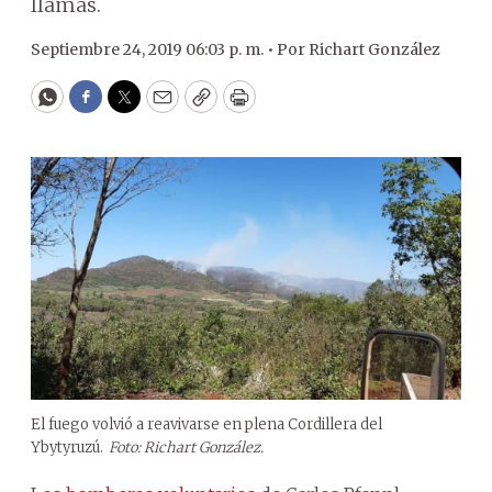
llamas.
Septiembre 24, 2019 06:03 p. m. •
Por
Richart González
WhatsApp
Facebook
Twitter
Email
Copy
Print
El fuego volvió a reavivarse en plena Cordillera del
Ybytyruzú.
Foto: Richart González.