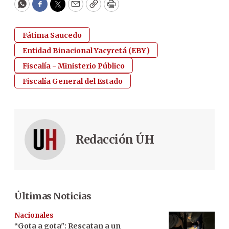
WhatsApp
Facebook
Twitter
Email
Copy
Print
Fátima Saucedo
Entidad Binacional Yacyretá (EBY)
Fiscalía - Ministerio Público
Fiscalía General del Estado
Redacción ÚH
Últimas Noticias
Nacionales
“Gota a gota": Rescatan a un