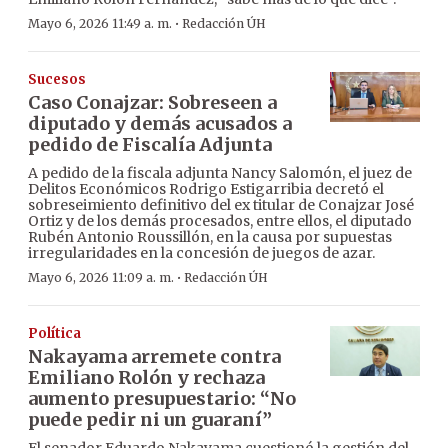
·
Mayo 6, 2026 11:49 a. m.
Redacción ÚH
Sucesos
Caso Conajzar: Sobreseen a
diputado y demás acusados a
pedido de Fiscalía Adjunta
A pedido de la fiscala adjunta Nancy Salomón, el juez de
Delitos Económicos Rodrigo Estigarribia decretó el
sobreseimiento definitivo del ex titular de Conajzar José
Ortiz y de los demás procesados, entre ellos, el diputado
Rubén Antonio Roussillón, en la causa por supuestas
irregularidades en la concesión de juegos de azar.
·
Mayo 6, 2026 11:09 a. m.
Redacción ÚH
Política
Nakayama arremete contra
Emiliano Rolón y rechaza
aumento presupuestario: “No
puede pedir ni un guaraní”
El senador Eduardo Nakayama cuestionó la gestión del