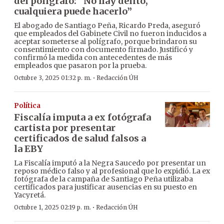
del polígrafo: “No hay delito,
cualquiera puede hacerlo”
El abogado de Santiago Peña, Ricardo Preda, aseguró
que empleados del Gabinete Civil no fueron inducidos a
aceptar someterse al polígrafo, porque brindaron su
consentimiento con documento firmado. Justificó y
confirmó la medida con antecedentes de más
empleados que pasaron por la prueba.
·
Octubre 3, 2025 01:32 p. m.
Redacción ÚH
Política
Fiscalía imputa a ex fotógrafa
cartista por presentar
certificados de salud falsos a
la EBY
La Fiscalía imputó a la Negra Saucedo por presentar un
reposo médico falso y al profesional que lo expidió. La ex
fotógrafa de la campaña de Santiago Peña utilizaba
certificados para justificar ausencias en su puesto en
Yacyretá.
·
Octubre 1, 2025 02:19 p. m.
Redacción ÚH