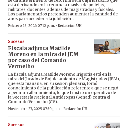
se da ante el intento de reforma de la
Caja Fiscal
, lo que
está derivando en la renuncia masiva de policías,
militares, docentes, además de magistrados y fiscales.
Los parlamentarios pretenden aumentar la cantidad de
años para acceder a la jubilación.
·
Febrero 13, 2026 07:12 p. m.
Redacción ÚH
Sucesos
Fiscala adjunta Matilde
Moreno en la mira del JEM
por caso del Comando
Vermelho
La fiscala adjunta Matilde Moreno Irigoitia está en la
mira del Jurado de Enjuiciamiento de Magistrados (JEM),
que esta mañana, en su sesión plenaria, tomó
conocimiento de la publicación referente a que se negó
a pedir un allanamiento, lo que frustró un operativo de
la Secretaría Nacional Antidrogas (Senad) contra el
Comando Vermelho (CV).
·
Noviembre 27, 2025 07:30 p. m.
Redacción ÚH
Sucesos