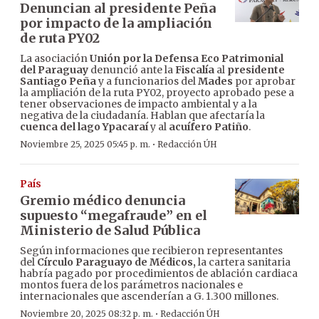
Denuncian al presidente Peña
por impacto de la ampliación
de ruta PY02
La asociación
Unión por la Defensa Eco Patrimonial
del Paraguay
denunció ante la
Fiscalía
al
presidente
Santiago Peña
y a funcionarios del
Mades
por aprobar
la ampliación de la ruta PY02, proyecto aprobado pese a
tener observaciones de impacto ambiental y a la
negativa de la ciudadanía. Hablan que afectaría la
cuenca del
lago Ypacaraí
y al
acuífero Patiño
.
·
Noviembre 25, 2025 05:45 p. m.
Redacción ÚH
País
Gremio médico denuncia
supuesto “megafraude” en el
Ministerio de Salud Pública
Según informaciones que recibieron representantes
del
Círculo Paraguayo de Médicos,
la cartera sanitaria
habría pagado por procedimientos de ablación cardiaca
montos fuera de los parámetros nacionales e
internacionales que ascenderían a G. 1.300 millones.
·
Noviembre 20, 2025 08:32 p. m.
Redacción ÚH