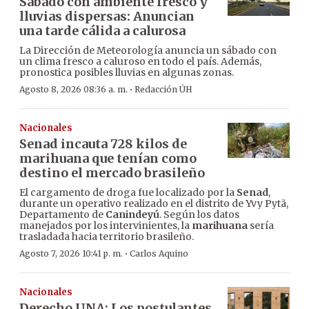
Sábado con ambiente fresco y
lluvias dispersas: Anuncian
una tarde cálida a calurosa
La Dirección de Meteorología anuncia un sábado con
un clima fresco a caluroso en todo el país. Además,
pronostica posibles lluvias en algunas zonas.
·
Agosto 8, 2026 08:36 a. m.
Redacción ÚH
Nacionales
Senad incauta 728 kilos de
marihuana que tenían como
destino el mercado brasileño
El cargamento de droga fue localizado por la
Senad
,
durante un operativo realizado en el distrito de Yvy Pytã,
Departamento de
Canindeyú
. Según los datos
manejados por los intervinientes, la
marihuana
sería
trasladada hacia territorio brasileño.
·
Agosto 7, 2026 10:41 p. m.
Carlos Aquino
Nacionales
Derecho UNA: Los postulantes