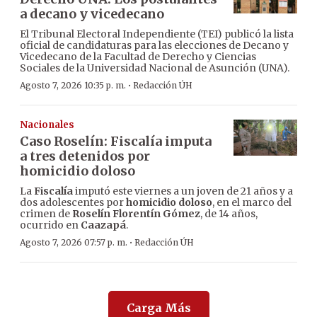
a decano y vicedecano
El Tribunal Electoral Independiente (TEI) publicó la lista
oficial de candidaturas para las elecciones de Decano y
Vicedecano de la Facultad de Derecho y Ciencias
Sociales de la Universidad Nacional de Asunción (UNA).
·
Agosto 7, 2026 10:35 p. m.
Redacción ÚH
Nacionales
Caso Roselín: Fiscalía imputa
a tres detenidos por
homicidio doloso
La
Fiscalía
imputó este viernes a un joven de 21 años y a
dos adolescentes por
homicidio doloso
, en el marco del
crimen de
Roselín Florentín Gómez
, de 14 años,
ocurrido en
Caazapá
.
·
Agosto 7, 2026 07:57 p. m.
Redacción ÚH
Carga Más