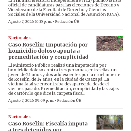
El Tribunal Electoral Independiente (TEI) publicó la lista
oficial de candidaturas para las elecciones de Decano y
Vicedecano de la Facultad de Derecho y Ciencias
Sociales de la Universidad Nacional de Asunción (UNA).
·
Agosto 7, 2026 10:35 p. m.
Redacción ÚH
Nacionales
Caso Roselín: Imputación por
homicidio doloso apunta a
premeditación y complicidad
El Ministerio Público realizó una imputación por
homicidio doloso contra tres personas, entre ellas, un
joven de 21 años y dos adolescentes por la cruel muerte
de Roselín, de 14 años, en la ciudad de Caazapá. La
víctima fatal se encontraba desaparecida desde el
viernes pasado. Premeditación, complicidad y las cajas
de cartón: lo que dice la carpeta fiscal.
·
Agosto 7, 2026 09:09 p. m.
Redacción ÚH
Nacionales
Caso Roselín: Fiscalía imputa
a tres detenidos por