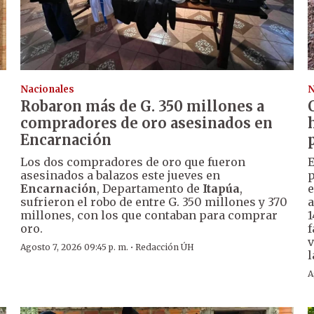
Nacionales
N
Robaron más de G. 350 millones a
compradores de oro asesinados en
Encarnación
Los dos compradores de oro que fueron
E
asesinados a balazos este jueves en
p
Encarnación
, Departamento de
Itapúa
,
e
sufrieron el robo de entre G. 350 millones y 370
a
millones, con los que contaban para comprar
1
oro.
f
v
·
Agosto 7, 2026 09:45 p. m.
Redacción ÚH
l
A