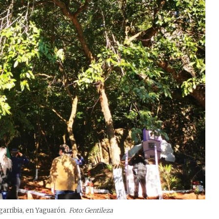
garribia, en Yaguarón.
Foto: Gentileza