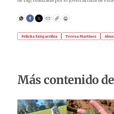
de rap, realizada por el joven artista de Pir
WhatsApp
Facebook
Twitter
Email
Copy
Print
Felicita Estigarribia
Teresa Martínez
Abus
Más contenido de