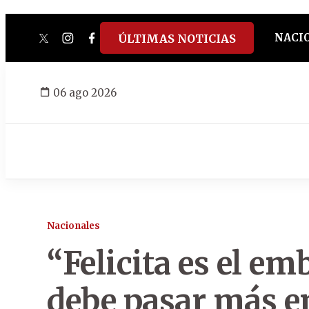
NACI
ÚLTIMAS NOTICIAS
twitter
instagram
facebook
tiktok
youtube
spotify
06 ago 2026
Nacionales
“Felicita es el em
debe pasar más en