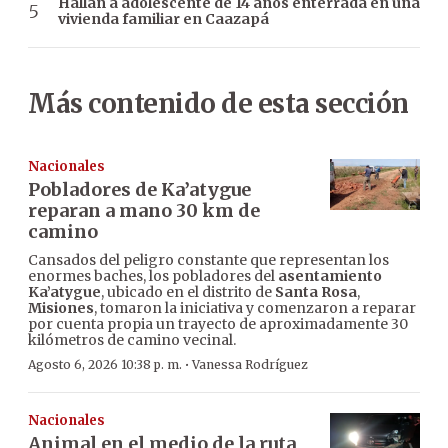
Hallan a adolescente de 14 años enterrada en una
vivienda familiar en Caazapá
Más contenido de esta sección
Nacionales
Pobladores de Ka’atygue
reparan a mano 30 km de
camino
Cansados del peligro constante que representan los
enormes baches, los pobladores del
asentamiento
Ka’atygue
, ubicado en el distrito de
Santa Rosa
,
Misiones
, tomaron la iniciativa y comenzaron a reparar
por cuenta propia un trayecto de aproximadamente 30
kilómetros de camino vecinal.
·
Agosto 6, 2026 10:38 p. m.
Vanessa Rodríguez
Nacionales
Animal en el medio de la ruta