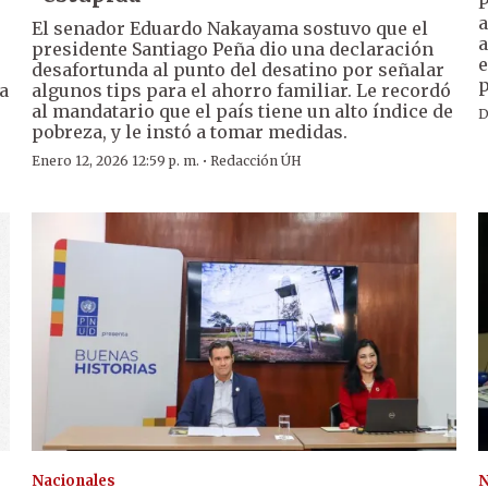
P
a
El senador Eduardo Nakayama sostuvo que el
a
presidente Santiago Peña dio una declaración
e
desafortunda al punto del desatino por señalar
p
a
algunos tips para el ahorro familiar. Le recordó
al mandatario que el país tiene un alto índice de
D
pobreza, y le instó a tomar medidas.
·
Enero 12, 2026 12:59 p. m.
Redacción ÚH
Nacionales
N