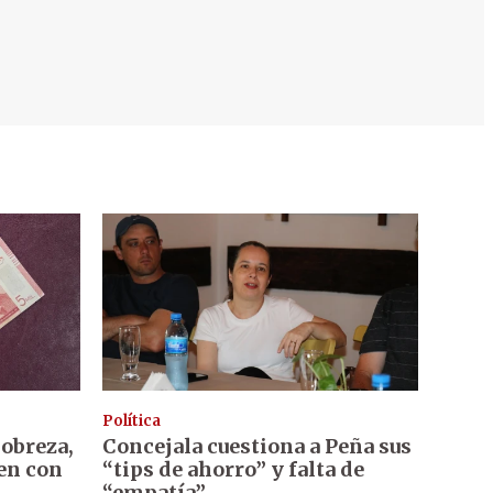
Política
pobreza,
Concejala cuestiona a Peña sus
en con
“tips de ahorro” y falta de
“empatía”