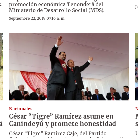
.
promoción económica Tenonderã del
J
Ministerio de Desarrollo Social (MDS).
Septiembre 22, 2019 07:16 a. m.
Nacionales
N
s
César “Tigre” Ramírez asume en
ã
Canindeyú y promete honestidad
César “Tigre” Ramírez Caje, del Partido
U