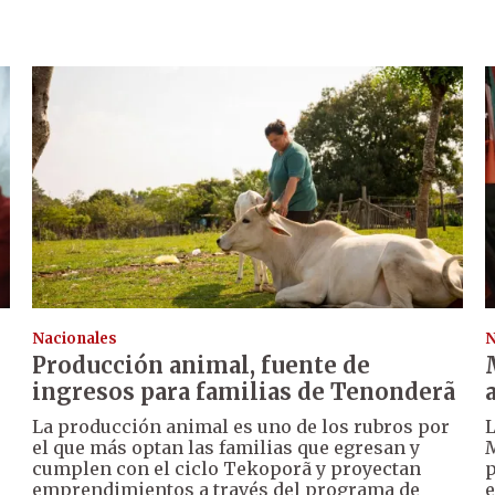
Nacionales
N
Producción animal, fuente de
ingresos para familias de Tenonderã
La producción animal es uno de los rubros por
L
el que más optan las familias que egresan y
M
cumplen con el ciclo Tekoporã y proyectan
p
emprendimientos a través del programa de
e