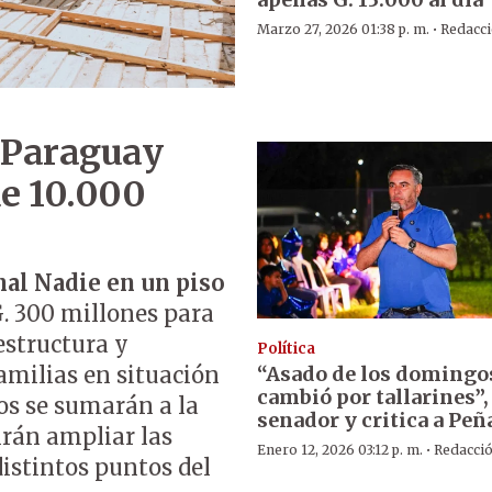
·
Marzo 27, 2026 01:38 p. m.
Redacc
 Paraguay
de 10.000
nal Nadie en un piso
G. 300 millones para
estructura y
Política
“Asado de los domingo
amilias en situación
cambió por tallarines”,
os se sumarán a la
senador y critica a Peñ
irán ampliar las
·
Enero 12, 2026 03:12 p. m.
Redacci
istintos puntos del