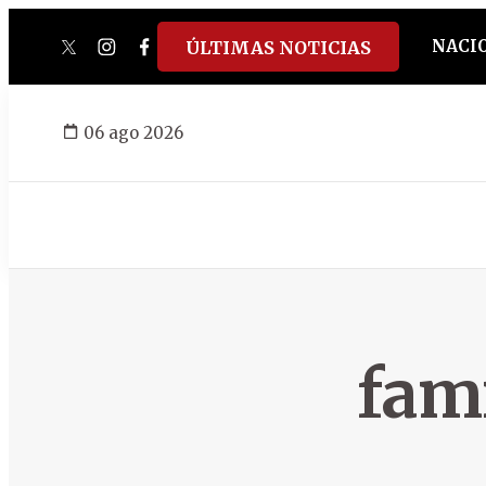
NACI
ÚLTIMAS NOTICIAS
twitter
instagram
facebook
tiktok
youtube
spotify
06 ago 2026
fami