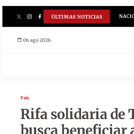
NACI
ÚLTIMAS NOTICIAS
twitter
instagram
facebook
tiktok
youtube
spotify
06 ago 2026
País
Rifa solidaria d
busca beneficiar 