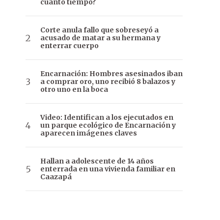
cuánto tiempo?
Corte anula fallo que sobreseyó a
acusado de matar a su hermana y
enterrar cuerpo
Encarnación: Hombres asesinados iban
a comprar oro, uno recibió 8 balazos y
otro uno en la boca
Video: Identifican a los ejecutados en
un parque ecológico de Encarnación y
aparecen imágenes claves
Hallan a adolescente de 14 años
enterrada en una vivienda familiar en
Caazapá