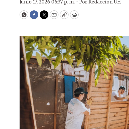
Junio 17, 2026 06:37 p. m. •
Por
Redacción ÚH
WhatsApp
Facebook
Twitter
Email
Copy
Print