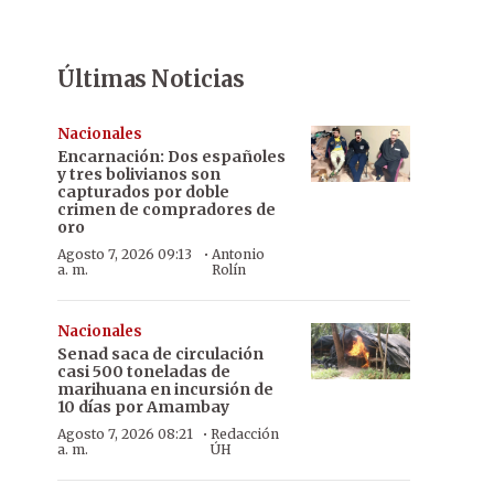
Últimas Noticias
Nacionales
Encarnación: Dos españoles
y tres bolivianos son
capturados por doble
crimen de compradores de
oro
·
Agosto 7, 2026 09:13
Antonio
a. m.
Rolín
Nacionales
Senad saca de circulación
casi 500 toneladas de
marihuana en incursión de
10 días por Amambay
·
Agosto 7, 2026 08:21
Redacción
a. m.
ÚH