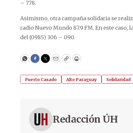
– 778.
Asimismo, otra campaña solidaria se realiza 
radio Nuevo Mundo 87.9 FM. En este caso, l
del (0985) 306 – 090.
WhatsApp
Facebook
Twitter
Email
Copy
Print
Puerto Casado
Alto Paraguay
Solidaridad
Redacción ÚH