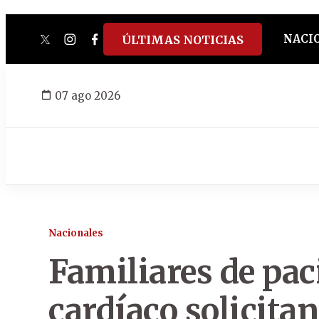
NACI
ÚLTIMAS NOTICIAS
twitter
instagram
facebook
tiktok
youtube
spotify
07 ago 2026
Nacionales
Familiares de pa
cardíaco solicita