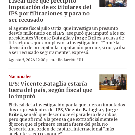
Fiscal dice que precipitó
imputación de ex titulares del
IPS por filtraciones y para no
ser recusado
El agente fiscal Julio Ortiz, que investiga un presunto
desvío millonario en el
IPS
, aseguró que imputó a los ex
presidentes
Vicente Bataglia
y
Jorge Brítez
a causa de
filtraciones que complican la investigación. “Tomé la
decisión de precipitar la imputación porque, si no, ya iba
a ser recusado seguramente”, expresó.
·
Agosto 5, 2026 12:08 p. m.
Redacción ÚH
Nacionales
IPS: Vicente Bataglia estaría
fuera del país, según fiscal que
lo imputó
El fiscal de la investigación por la que fueron imputados
dos ex presidentes del
IPS
,
Vicente Bataglia
y
Jorge
Brítez
, señaló que desconoce el paradero de ambos,
pero que afirmó a la prensa que extraoficialmente le
dijeron que el primero estaría fuera del país. No
descarta una orden de captura internacional “más
adelante, si corresponde”.