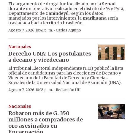
El cargamento de droga fue localizado por la
Senad
,
durante un operativo realizado en el distrito de Yvy Pytã,
Departamento de
Canindeyú
. Según los datos
manejados por los intervinientes, la
marihuana
sería
trasladada hacia territorio brasileño.
·
Agosto 7, 2026 10:41 p. m.
Carlos Aquino
Nacionales
Derecho UNA: Los postulantes
a decano y vicedecano
El Tribunal Electoral Independiente (TEI) publicó la lista
oficial de candidaturas para las elecciones de Decano y
Vicedecano de la Facultad de Derecho y Ciencias
Sociales de la Universidad Nacional de Asunción (UNA).
·
Agosto 7, 2026 10:35 p. m.
Redacción ÚH
Nacionales
Robaron más de G. 350
millones a compradores de
oro asesinados en
Encarnación