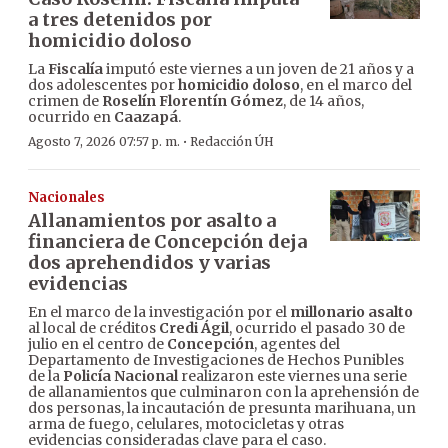
a tres detenidos por
homicidio doloso
La
Fiscalía
imputó este viernes a un joven de 21 años y a
dos adolescentes por
homicidio doloso
, en el marco del
crimen de
Roselín Florentín Gómez
, de 14 años,
ocurrido en
Caazapá
.
·
Agosto 7, 2026 07:57 p. m.
Redacción ÚH
Nacionales
Allanamientos por asalto a
financiera de Concepción deja
dos aprehendidos y varias
evidencias
En el marco de la investigación por el
millonario asalto
al local de créditos
Credi Ágil
, ocurrido el pasado 30 de
julio en el centro de
Concepción
, agentes del
Departamento de Investigaciones de Hechos Punibles
de la
Policía Nacional
realizaron este viernes una serie
de allanamientos que culminaron con la aprehensión de
dos personas, la incautación de presunta marihuana, un
arma de fuego, celulares, motocicletas y otras
evidencias consideradas clave para el caso.